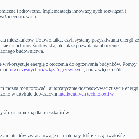
onomiczne i zdrowotne. Implementacja innowacyjnych rozwiązań i
noważonego rozwoju.
a mieszkańców. Fotowoltaika, czyli systemy pozyskiwania energii ze
a się do ochrony środowiska, ale także pozwala na obniżenie
ważonego budownictwa.
e wykorzystuje energię z otoczenia do ogrzewania budynków. Pompy
temat
nowoczesnych rozwiązań grzewczych
, coraz więcej osób
iom można monitorować i automatycznie dostosowywać zużycie energii
ważono w artykule dotyczącym
inteligentnych technologii w
rzyść ekonomiczną dla mieszkańców.
architektów zwraca uwagę na materiały, które łączą trwałość z