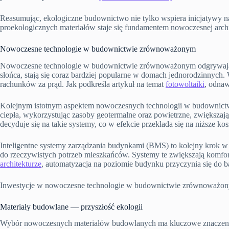
Reasumując, ekologiczne budownictwo nie tylko wspiera inicjatywy na
proekologicznych materiałów staje się fundamentem nowoczesnej archi
Nowoczesne technologie w budownictwie zrównoważonym
Nowoczesne technologie w budownictwie zrównoważonym odgrywają kluc
słońca, stają się coraz bardziej popularne w domach jednorodzinnych.
rachunków za prąd. Jak podkreśla artykuł na temat
fotowoltaiki
, odna
Kolejnym istotnym aspektem nowoczesnych technologii w budownictw
ciepła, wykorzystując zasoby geotermalne oraz powietrzne, zwiększaj
decyduje się na takie systemy, co w efekcie przekłada się na niższe k
Inteligentne systemy zarządzania budynkami (BMS) to kolejny krok w
do rzeczywistych potrzeb mieszkańców. Systemy te zwiększają komfor
architekturze
, automatyzacja na poziomie budynku przyczynia się do 
Inwestycje w nowoczesne technologie w budownictwie zrównoważonym s
Materiały budowlane — przyszłość ekologii
Wybór nowoczesnych materiałów budowlanych ma kluczowe znaczenie dl