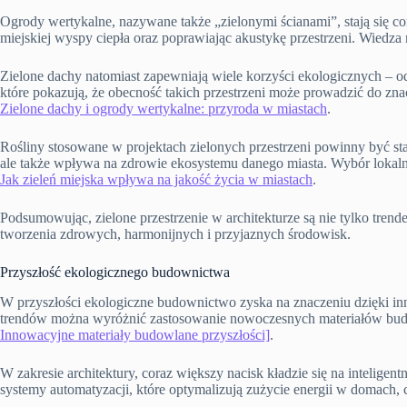
Ogrody wertykalne, nazywane także „zielonymi ścianami”, stają się c
miejskiej wyspy ciepła oraz poprawiając akustykę przestrzeni. Wiedza
Zielone dachy natomiast zapewniają wiele korzyści ekologicznych – 
które pokazują, że obecność takich przestrzeni może prowadzić do 
Zielone dachy i ogrody wertykalne: przyroda w miastach
.
Rośliny stosowane w projektach zielonych przestrzeni powinny być sta
ale także wpływa na zdrowie ekosystemu danego miasta. Wybór lokalny
Jak zieleń miejska wpływa na jakość życia w miastach
.
Podsumowując, zielone przestrzenie w architekturze są nie tylko tr
tworzenia zdrowych, harmonijnych i przyjaznych środowisk.
Przyszłość ekologicznego budownictwa
W przyszłości ekologiczne budownictwo zyska na znaczeniu dzięki 
trendów można wyróżnić zastosowanie nowoczesnych materiałów budow
Innowacyjne materiały budowlane przyszłości]
.
W zakresie architektury, coraz większy nacisk kładzie się na intelig
systemy automatyzacji, które optymalizują zużycie energii w domach, 