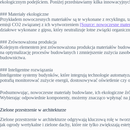
ekologicznym podejściem. Poniżej przedstawiamy kilka innowacyjnyc
### Materiały ekologiczne
Przykładem nowoczesnych materiałów są te wykonane z recyklingu, ta
emisji CO2 związanej z ich wytworzeniem
[Source: nowoczesne mater
działowe wykonane z gipsu, który neutralizuje lotne związki organicz
### Zrównoważona produkcja
Kolejnym elementem jest zrównoważona produkcja materiałów budowl
na optymalizację procesów budowlanych i zmniejszenie zużycia zas
budownictwa.
### Inteligentne rozwiązania
Inteligentne systemy budynków, które integrują technologie automatyz
potrafią monitorować zużycie energii, dostosowywać oświetlenie czy
Podsumowując, nowoczesne materiały budowlane, ich ekologiczne źród
Wybierając odpowiednie komponenty, możemy znacząco wpłynąć na ja
Zielone przestrzenie w architekturze
Zielone przestrzenie w architekturze odgrywają kluczową rolę w two
jak ogrody wertykalne i zielone dachy, które nie tylko zwiększają est