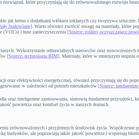
h rozwiązań, które przyczyniają się do zrównoważonego rozwoju bran
kie jak beton z dodatkami włókien szklanych czy tworzywa sztuczne. 
iały budowlane]
. Warto również zwrócić uwagę na materiały, które pop
ne (VOCs) i inne zanieczyszczenia
[Source: rośliny oczyszczające powi
anych. Wykorzystanie odnawialnych surowców oraz nowoczesnych tech
obów
[Source: technologia BIM]
. Materiały, które w mniejszym stopniu 
acji oraz efektywności energetycznej, również przyczyniają się do po
 ogrzewanie w zależności od potrzeb mieszkańców
[Source: inteligentn
ła oraz inteligentne zastosowania, stanowią fundament przyszłości,
kość powietrza oraz komfort życia w naszych domach.
rzeniu zrównoważonych i przyjemnych środowisk życia. Współczesne po
etykę budynków, ale poprawiają także jakość powietrza i wspierają bior