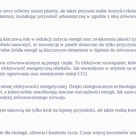
 rzecz ochrony naszej planety, ale także przynosi realne korzyści ek
tektury, kształtując przyszłość urbanistyczną w zgodzie z ideą zrów
zową rolę w redukcji zużycia energii oraz zwiększeniu jakości życi
 Warto zauważyć, że inwestycja w panele słoneczne nie tylko przyczyni
wialne źródła energii są kluczowym elementem w dążeniu do zrówno
ie zrównoważonym są pompy ciepła. To efektywne rozwiązanie, któr
ą efektywność energetyczną obiektów. Jak stwierdzono w artykule na 
oszty ogrzewania oraz zmniejszenie emisji CO2.
 stronę efektywności energetycznej. Dzięki zintegrowanym technolog
t, a jednocześnie umożliwiają znaczne oszczędności energii. Jak zau
bardziej zrównoważonego rozwoju.
tanowią nie tylko krok ku lepszej przyszłości, ale także realną ko
a ekologii, zdrowia i komfortu życia. Coraz więcej inwestorów oraz 