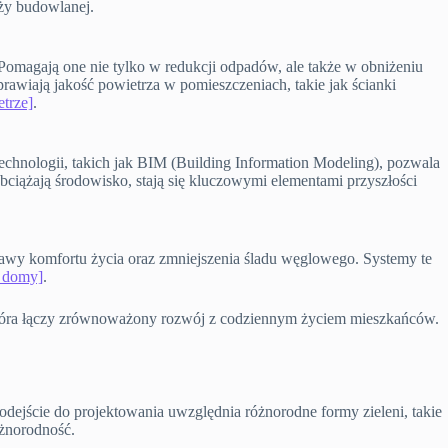
ży budowlanej.
Pomagają one nie tylko w redukcji odpadów, ale także w obniżeniu
rawiają jakość powietrza w pomieszczeniach, takie jak ścianki
etrze]
.
nologii, takich jak BIM (Building Information Modeling), pozwala
obciążają środowisko, stają się kluczowymi elementami przyszłości
prawy komfortu życia oraz zmniejszenia śladu węglowego. Systemy te
e domy]
.
 która łączy zrównoważony rozwój z codziennym życiem mieszkańców.
dejście do projektowania uwzględnia różnorodne formy zieleni, takie
óżnorodność.