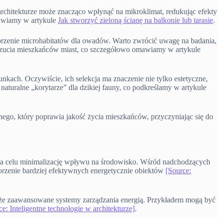
architekturze może znacząco wpłynąć na mikroklimat, redukując efekty
omawiamy w artykule
Jak stworzyć zieloną ścianę na balkonie lub tarasie
.
worzenie microhabitatów dla owadów. Warto zwrócić uwagę na badania,
oczucia mieszkańców miast, co szczegółowo omawiamy w artykule
nkach. Oczywiście, ich selekcja ma znaczenie nie tylko estetyczne,
turalne „korytarze” dla dzikiej fauny, co podkreślamy w artykule
ego, który poprawia jakość życia mieszkańców, przyczyniając się do
na celu minimalizację wpływu na środowisko. Wśród nadchodzących
rzenie bardziej efektywnych energetycznie obiektów
[Source:
e także zaawansowane systemy zarządzania energią. Przykładem mogą być
ce: Inteligentne technologie w architekturze]
.