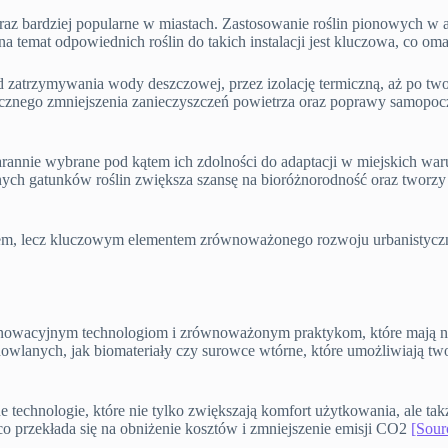
oraz bardziej popularne w miastach. Zastosowanie roślin pionowych w 
 na temat odpowiednich roślin do takich instalacji jest kluczowa, co 
od zatrzymywania wody deszczowej, przez izolację termiczną, aż po t
znacznego zmniejszenia zanieczyszczeń powietrza oraz poprawy samop
rannie wybrane pod kątem ich zdolności do adaptacji w miejskich waru
ch gatunków roślin zwiększa szansę na bioróżnorodność oraz tworzy na
endem, lecz kluczowym elementem zrównoważonego rozwoju urbanistyczn
innowacyjnym technologiom i zrównoważonym praktykom, które mają 
lanych, jak biomateriały czy surowce wtórne, które umożliwiają two
entne technologie, które nie tylko zwiększają komfort użytkowania, al
co przekłada się na obniżenie kosztów i zmniejszenie emisji CO2
[Sour