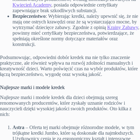
Kwiecień Academy
, posiada odpowiednie certyfikaty
zapewniające brak szkodliwych substancji.
Bezpieczeństwo
: Wybierając kredki, należy upewnić się, że nie
mają one ostrych krawędzi oraz że są wystarczająco mocne, by
wytrzymać dziecięce zabawy. Zgodnie z opinią
Krainy Zabawy
,
powinny mieć certyfikaty bezpieczeństwa, potwierdzające, że
spełniają określone normy dotyczące materiałów oraz
konstrukcji.
Podsumowując, odpowiedni dobór kredek ma nie tylko znaczenie
praktyczne, ale również wpływa na rozwój zdolności manualnych i
kreatywność dzieci. Warto poświęcić czas na wybór produktów, które
łączą bezpieczeństwo, wygodę oraz wysoką jakość.
Najlepsze marki i modele kredek
Najlepsze marki i modele kredek dla dzieci obejmują szereg
renomowanych producentów, które zyskały uznanie rodziców i
nauczycieli dzięki wysokiej jakości swoich produktów. Oto kilka z
nich:
Astra
– Oferta tej marki obejmuje różnorodne modele, w tym
trójkątne kredki Jumbo, które są doskonałe dla najmłodszych.
Użytkownicy cenią je za ergonomiczny kształt i intensywne