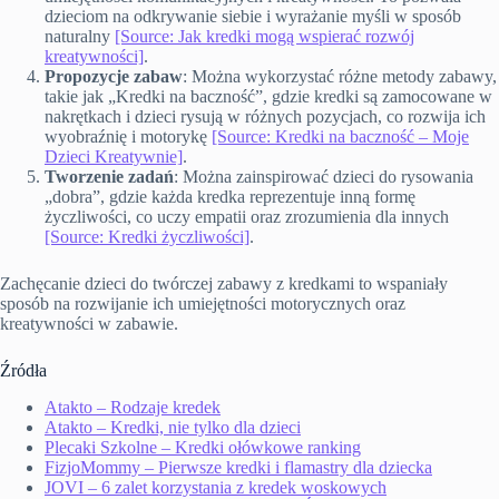
dzieciom na odkrywanie siebie i wyrażanie myśli w sposób
naturalny
[Source: Jak kredki mogą wspierać rozwój
kreatywności]
.
Propozycje zabaw
: Można wykorzystać różne metody zabawy,
takie jak „Kredki na baczność”, gdzie kredki są zamocowane w
nakrętkach i dzieci rysują w różnych pozycjach, co rozwija ich
wyobraźnię i motorykę
[Source: Kredki na baczność – Moje
Dzieci Kreatywnie]
.
Tworzenie zadań
: Można zainspirować dzieci do rysowania
„dobra”, gdzie każda kredka reprezentuje inną formę
życzliwości, co uczy empatii oraz zrozumienia dla innych
[Source: Kredki życzliwości]
.
Zachęcanie dzieci do twórczej zabawy z kredkami to wspaniały
sposób na rozwijanie ich umiejętności motorycznych oraz
kreatywności w zabawie.
Źródła
Atakto – Rodzaje kredek
Atakto – Kredki, nie tylko dla dzieci
Plecaki Szkolne – Kredki ołówkowe ranking
FizjoMommy – Pierwsze kredki i flamastry dla dziecka
JOVI – 6 zalet korzystania z kredek woskowych