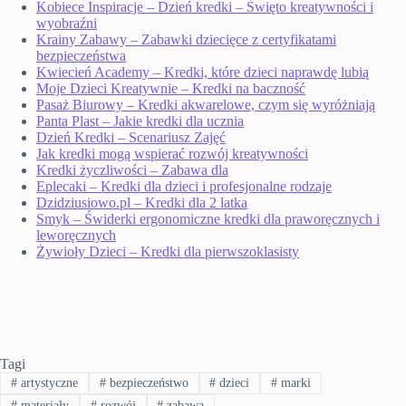
Kobiece Inspiracje – Dzień kredki – Święto kreatywności i
wyobraźni
Krainy Zabawy – Zabawki dziecięce z certyfikatami
bezpieczeństwa
Kwiecień Academy – Kredki, które dzieci naprawdę lubią
Moje Dzieci Kreatywnie – Kredki na baczność
Pasaż Biurowy – Kredki akwarelowe, czym się wyróżniają
Panta Plast – Jakie kredki dla ucznia
Dzień Kredki – Scenariusz Zajęć
Jak kredki mogą wspierać rozwój kreatywności
Kredki życzliwości – Zabawa dla
Eplecaki – Kredki dla dzieci i profesjonalne rodzaje
Dzidziusiowo.pl – Kredki dla 2 latka
Smyk – Świderki ergonomiczne kredki dla praworęcznych i
leworęcznych
Żywioły Dzieci – Kredki dla pierwszoklasisty
Tagi
#
artystyczne
#
bezpieczeństwo
#
dzieci
#
marki
#
materiały
#
rozwój
#
zabawa