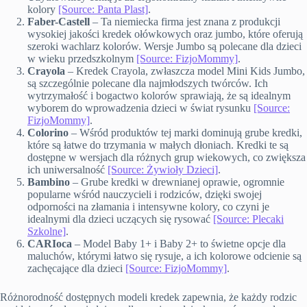
kolory
[Source: Panta Plast]
.
Faber-Castell
– Ta niemiecka firma jest znana z produkcji
wysokiej jakości kredek ołówkowych oraz jumbo, które oferują
szeroki wachlarz kolorów. Wersje Jumbo są polecane dla dzieci
w wieku przedszkolnym
[Source: FizjoMommy]
.
Crayola
– Kredek Crayola, zwłaszcza model Mini Kids Jumbo,
są szczególnie polecane dla najmłodszych twórców. Ich
wytrzymałość i bogactwo kolorów sprawiają, że są idealnym
wyborem do wprowadzenia dzieci w świat rysunku
[Source:
FizjoMommy]
.
Colorino
– Wśród produktów tej marki dominują grube kredki,
które są łatwe do trzymania w małych dłoniach. Kredki te są
dostępne w wersjach dla różnych grup wiekowych, co zwiększa
ich uniwersalność
[Source: Żywioły Dzieci]
.
Bambino
– Grube kredki w drewnianej oprawie, ogromnie
popularne wśród nauczycieli i rodziców, dzięki swojej
odporności na złamania i intensywne kolory, co czyni je
idealnymi dla dzieci uczących się rysować
[Source: Plecaki
Szkolne]
.
CARIoca
– Model Baby 1+ i Baby 2+ to świetne opcje dla
maluchów, którymi łatwo się rysuje, a ich kolorowe odcienie są
zachęcające dla dzieci
[Source: FizjoMommy]
.
Różnorodność dostępnych modeli kredek zapewnia, że każdy rodzic