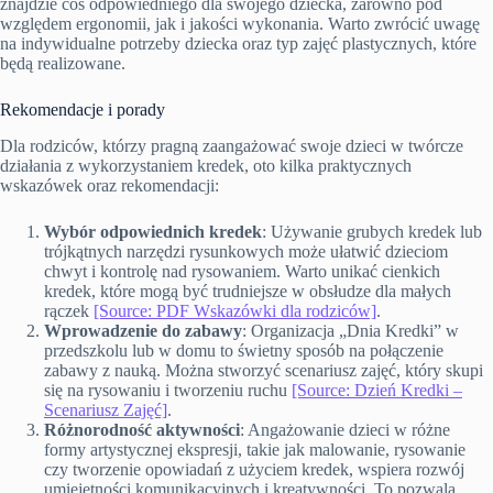
znajdzie coś odpowiedniego dla swojego dziecka, zarówno pod
względem ergonomii, jak i jakości wykonania. Warto zwrócić uwagę
na indywidualne potrzeby dziecka oraz typ zajęć plastycznych, które
będą realizowane.
Rekomendacje i porady
Dla rodziców, którzy pragną zaangażować swoje dzieci w twórcze
działania z wykorzystaniem kredek, oto kilka praktycznych
wskazówek oraz rekomendacji:
Wybór odpowiednich kredek
: Używanie grubych kredek lub
trójkątnych narzędzi rysunkowych może ułatwić dzieciom
chwyt i kontrolę nad rysowaniem. Warto unikać cienkich
kredek, które mogą być trudniejsze w obsłudze dla małych
rączek
[Source: PDF Wskazówki dla rodziców]
.
Wprowadzenie do zabawy
: Organizacja „Dnia Kredki” w
przedszkolu lub w domu to świetny sposób na połączenie
zabawy z nauką. Można stworzyć scenariusz zajęć, który skupi
się na rysowaniu i tworzeniu ruchu
[Source: Dzień Kredki –
Scenariusz Zajęć]
.
Różnorodność aktywności
: Angażowanie dzieci w różne
formy artystycznej ekspresji, takie jak malowanie, rysowanie
czy tworzenie opowiadań z użyciem kredek, wspiera rozwój
umiejętności komunikacyjnych i kreatywności. To pozwala