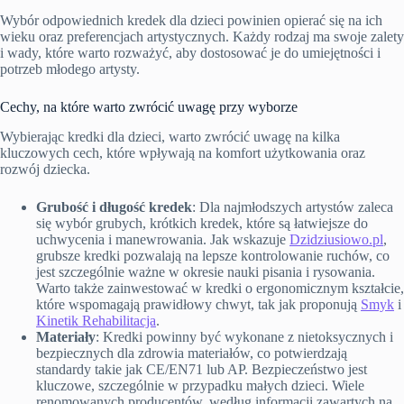
Wybór odpowiednich kredek dla dzieci powinien opierać się na ich
wieku oraz preferencjach artystycznych. Każdy rodzaj ma swoje zalety
i wady, które warto rozważyć, aby dostosować je do umiejętności i
potrzeb młodego artysty.
Cechy, na które warto zwrócić uwagę przy wyborze
Wybierając kredki dla dzieci, warto zwrócić uwagę na kilka
kluczowych cech, które wpływają na komfort użytkowania oraz
rozwój dziecka.
Grubość i długość kredek
: Dla najmłodszych artystów zaleca
się wybór grubych, krótkich kredek, które są łatwiejsze do
uchwycenia i manewrowania. Jak wskazuje
Dzidziusiowo.pl
,
grubsze kredki pozwalają na lepsze kontrolowanie ruchów, co
jest szczególnie ważne w okresie nauki pisania i rysowania.
Warto także zainwestować w kredki o ergonomicznym kształcie,
które wspomagają prawidłowy chwyt, tak jak proponują
Smyk
i
Kinetik Rehabilitacja
.
Materiały
: Kredki powinny być wykonane z nietoksycznych i
bezpiecznych dla zdrowia materiałów, co potwierdzają
standardy takie jak CE/EN71 lub AP. Bezpieczeństwo jest
kluczowe, szczególnie w przypadku małych dzieci. Wiele
renomowanych producentów, według informacji zawartych na