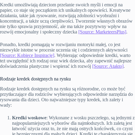
Kredki umożliwiają dzieciom przelanie swoich myśli i emocji na
papier, co staje się początkiem ich unikalnych opowieści. Kreatywne
działania, takie jak rysowanie, rozwijają zdolności wyobraźni i
koncentracji, a także uczą cierpliwości. Tworzenie własnych obrazów
nie tylko sprawia przyjemność, ale ma także pozytywny wpływ na
rozwój emocjonalny i społeczny dziecka
[Source: MarketeersPlus]
.
Ponadto, kredki pomagają w rozwijaniu motoryki małej, co jest
niezwykle istotne w procesie uczenia się i codziennych aktywności
[Source: Kobiece Inspiracje]
. Wybierając odpowiednie kredki, warto
też uwzględnić ich rodzaj oraz wiek dziecka, aby zapewnić najlepsze
doświadczenia plastyczne i wspierać ich rozwój
[Source: Atakto]
.
Rodzaje kredek dostępnych na rynku
Rodzaje kredek dostępnych na rynku są różnorodne, co może być
przytłaczające dla rodziców wybierających odpowiednie narzędzia do
rysowania dla dzieci. Oto najważniejsze typy kredek, ich zalety i
wady:
Kredki woskowe
: Wykonane z wosku pszczelego, są jednymi z
najpopularniejszych wyborów dla najmłodszych. Ich zaletą jest
łatwość użycia oraz to, że nie mają ostrych końcówek, co czyni
je bezpiecznymi dla małych dzieci. Kredki te charakteryzują się