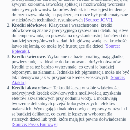
żywymi kolorami, łatwością aplikacji i możliwością tworzenia
intensywnych warstw kolorów. Jednak ich wadą jest tendencja
do rozmazywania się na papierze, co może być problematyczne
w niektórych technikach rysunkowych
[Source: JOVI]
.
Kredki ołówkowe
: Klasyczne i wszechstronne, kredki
ołówkowe są znane z precyzyjnego rysowania i detali. Są łatwe
do temperowania, co pozwala na uzyskanie ostrej końcówki do
bardziej szczegółowych zadań. Ich główną wadą jest kruchość;
łatwo się łamią, co może być frustrujące dla dzieci
[Source:
Eplecaki]
.
Kredki świecowe
: Wykonane na bazie parafiny, mają gładką
powierzchnię i są idealne do kolorowania dużych obszarów.
Kredki te są też bardzo wytrzymałe, co czyni je bardziej
odpornymi na złamania. Jednakże ich pigmentacja może nie być
tak intensywna jak w przypadku kredek woskowych
[Source:
Atakto]
.
Kredki akwarelowe
: Te kredki łączą w sobie właściwości
tradycyjnych kredek ołówkowych z możliwością uzyskania
efektów akwarelowych przy dodaniu wody. Umożliwiają
tworzenie delikatnych przejść kolorystycznych i efektów
malarskich. Wymagają jednak nieco więcej wprawy w użyciu i
są bardziej delikatne, co czyni je lepszym wyborem dla
starszych dzieci lub tych, które mają już pewne doświadczenie
[Source: Pasaż Biurowy]
.