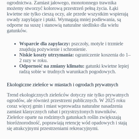
ogrodnictwa. Zamiast jałowego, monotonnego trawnika
możemy stworzyć kolorową przestrzeń pełną życia. Łąki
kwietne nie tylko cieszą oczy, ale przede wszystkim wspierają
owady zapylające i ptaki. Wymagają mniej podlewania, są
odporne na suszę i stanowią naturalne siedlisko dla wielu
gatunków.
Wsparcie dla zapylaczy:
pszczoły, motyle i trzmiele
znajdują pożywienie i schronienie.
Niskie koszty utrzymania:
ograniczenie koszenia do 1–
2 razy w roku.
Odporność na zmiany klimatu:
gatunki kwietne lepiej
radzą sobie w trudnych warunkach pogodowych.
Ekologiczne zieleńce w miastach i ogrodach prywatnych
Trend ekologicznych zieleńców dotyczy nie tylko prywatnych
ogrodów, ale również przestrzeni publicznych. W 2025 roku
coraz więcej gmin i miast wprowadza naturalne nasadzenia
zamiast klasycznych rabat i przystrzyżonych trawników.
Zieleńce oparte na rodzimych gatunkach roślin zwiększają
bioróżnorodność, poprawiają retencję wód opadowych i stają
się atrakcyjnymi przestrzeniami rekreacyjnymi.