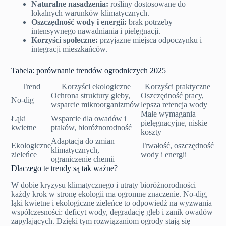
Naturalne nasadzenia:
rośliny dostosowane do
lokalnych warunków klimatycznych.
Oszczędność wody i energii:
brak potrzeby
intensywnego nawadniania i pielęgnacji.
Korzyści społeczne:
przyjazne miejsca odpoczynku i
integracji mieszkańców.
Tabela: porównanie trendów ogrodniczych 2025
Trend
Korzyści ekologiczne
Korzyści praktyczne
Ochrona struktury gleby,
Oszczędność pracy,
No-dig
wsparcie mikroorganizmów
lepsza retencja wody
Małe wymagania
Łąki
Wsparcie dla owadów i
pielęgnacyjne, niskie
kwietne
ptaków, bioróżnorodność
koszty
Adaptacja do zmian
Ekologiczne
Trwałość, oszczędność
klimatycznych,
zieleńce
wody i energii
ograniczenie chemii
Dlaczego te trendy są tak ważne?
W dobie kryzysu klimatycznego i utraty bioróżnorodności
każdy krok w stronę ekologii ma ogromne znaczenie. No-dig,
łąki kwietne i ekologiczne zieleńce to odpowiedź na wyzwania
współczesności: deficyt wody, degradację gleb i zanik owadów
zapylających. Dzięki tym rozwiązaniom ogrody stają się