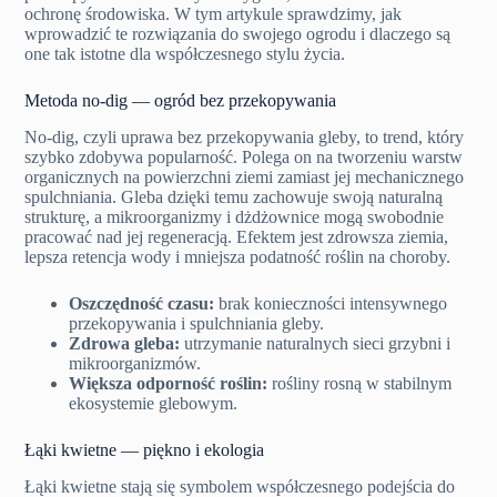
ochronę środowiska. W tym artykule sprawdzimy, jak
wprowadzić te rozwiązania do swojego ogrodu i dlaczego są
one tak istotne dla współczesnego stylu życia.
Metoda no-dig — ogród bez przekopywania
No-dig, czyli uprawa bez przekopywania gleby, to trend, który
szybko zdobywa popularność. Polega on na tworzeniu warstw
organicznych na powierzchni ziemi zamiast jej mechanicznego
spulchniania. Gleba dzięki temu zachowuje swoją naturalną
strukturę, a mikroorganizmy i dżdżownice mogą swobodnie
pracować nad jej regeneracją. Efektem jest zdrowsza ziemia,
lepsza retencja wody i mniejsza podatność roślin na choroby.
Oszczędność czasu:
brak konieczności intensywnego
przekopywania i spulchniania gleby.
Zdrowa gleba:
utrzymanie naturalnych sieci grzybni i
mikroorganizmów.
Większa odporność roślin:
rośliny rosną w stabilnym
ekosystemie glebowym.
Łąki kwietne — piękno i ekologia
Łąki kwietne stają się symbolem współczesnego podejścia do