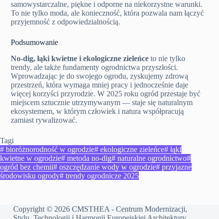
samowystarczalne, piękne i odporne na niekorzystne warunki.
To nie tylko moda, ale konieczność, która pozwala nam łączyć
przyjemność z odpowiedzialnością.
Podsumowanie
No-dig, łąki kwietne i ekologiczne zieleńce
to nie tylko
trendy, ale także fundamenty ogrodnictwa przyszłości.
Wprowadzając je do swojego ogrodu, zyskujemy zdrową
przestrzeń, która wymaga mniej pracy i jednocześnie daje
więcej korzyści przyrodzie. W 2025 roku ogród przestaje być
miejscem sztucznie utrzymywanym — staje się naturalnym
ekosystemem, w którym człowiek i natura współpracują
zamiast rywalizować.
Tagi
#
bioróżnorodność w ogrodzie
#
ekologiczne zieleńce
#
łąki
kwietne w ogrodzie
#
metoda no-dig
#
naturalne ogrodnictwo
#
ogród bez chemii
#
oszczędzanie wody w ogrodzie
#
przyjazne
środowisku ogrody
#
trendy ogrodnicze 2025
Copyright © 2026 CMSTHEA - Centrum Modernizacji,
Stylu, Technologii i Harmonii Europejskiej Architektury