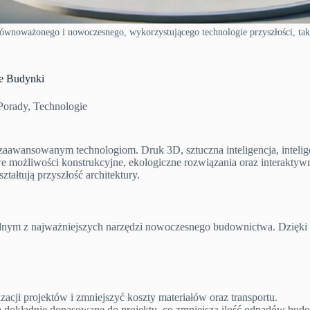
ównoważonego i nowoczesnego, wykorzystującego technologie przyszłości, taki
ne Budynki
Porady
,
Technologie
zaawansowanym technologiom. Druk 3D, sztuczna inteligencja, intelige
we możliwości konstrukcyjne, ekologiczne rozwiązania oraz interakty
ztałtują przyszłość architektury.
jednym z najważniejszych narzędzi nowoczesnego budownictwa. Dzięki 
acji projektów i zmniejszyć koszty materiałów oraz transportu.
dokładnie dopasowane do projektu, co zmniejsza ilość odpadów bud