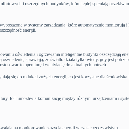
omfortowych i oszczędnych budynków, które lepiej spełniają oczekiwa
y wyposażone w systemy zarządzania, które automatycznie monitorują i k
szczędność energii.
waniu oświetlenia i ogrzewania inteligentne budynki oszczędzają ener
oświetlenie, sprawiają, że światło działa tylko wtedy, gdy jest potrzeb
ostosować temperaturę i wentylację do aktualnych potrzeb.
iają się do redukcji zużycia energii, co jest korzystne dla środowiska
tektury. IoT umożliwia komunikację między różnymi urządzeniami i sys
pozwalają na monitorowanie zużycia energii w czasie rzeczywistym.