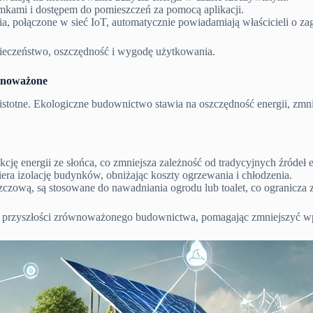
kami i dostępem do pomieszczeń za pomocą aplikacji.
ia, połączone w sieć IoT, automatycznie powiadamiają właścicieli o za
zpieczeństwo, oszczędność i wygodę użytkowania.
wnoważone
stotne. Ekologiczne budownictwo stawia na oszczędność energii, zmnie
ję energii ze słońca, co zmniejsza zależność od tradycyjnych źródeł e
era izolację budynków, obniżając koszty ogrzewania i chłodzenia.
szczową, są stosowane do nawadniania ogrodu lub toalet, co ogranicza
la przyszłości zrównoważonego budownictwa, pomagając zmniejszyć w