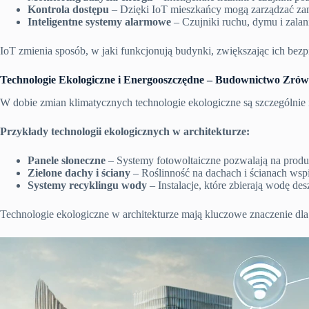
Kontrola dostępu
– Dzięki IoT mieszkańcy mogą zarządzać zam
Inteligentne systemy alarmowe
– Czujniki ruchu, dymu i zalan
IoT zmienia sposób, w jaki funkcjonują budynki, zwiększając ich be
Technologie Ekologiczne i Energooszczędne – Budownictwo Zró
W dobie zmian klimatycznych technologie ekologiczne są szczególnie i
Przykłady technologii ekologicznych w architekturze:
Panele słoneczne
– Systemy fotowoltaiczne pozwalają na produkc
Zielone dachy i ściany
– Roślinność na dachach i ścianach wspi
Systemy recyklingu wody
– Instalacje, które zbierają wodę de
Technologie ekologiczne w architekturze mają kluczowe znaczenie d