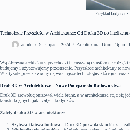
Przykład budynku zr
Technologie Przyszłości w Architekturze: Od Druku 3D po Inteligent
admin
6 listopada, 2024
Architektura
,
Dom i Ogród
,
Współczesna architektura przechodzi intensywną transformację dzięki 
budujemy i użytkowujemy przestrzenie. Przyszłość architektury to no
W artykule przedstawiamy najważniejsze technologie, które już teraz ks
Druk 3D w Architekturze – Nowe Podejście do Budownictwa
Druk 3D zrewolucjonizował wiele branż, a w architekturze staje się 
konstrukcyjnych, jak i całych budynków.
Zalety druku 3D w architekturze:
Szybsza i tańsza budowa
– Druk 3D pozwala skrócić czas realiz
Minimalizacja odpadów
– Wydrukowane elementy budynku są 