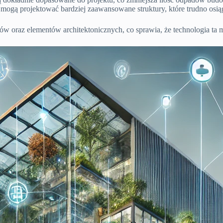
 mogą projektować bardziej zaawansowane struktury, które trudno osi
w oraz elementów architektonicznych, co sprawia, że technologia ta 