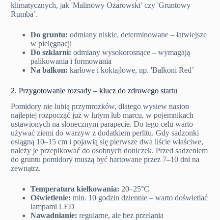
klimatycznych, jak 'Malinowy Ożarowski’ czy 'Gruntowy
Rumba’.
Do gruntu:
odmiany niskie, determinowane – łatwiejsze
w pielęgnacji
Do szklarni:
odmiany wysokorosnące – wymagają
palikowania i formowania
Na balkon:
karłowe i koktajlowe, np. 'Balkoni Red’
2. Przygotowanie rozsady – klucz do zdrowego startu
Pomidory nie lubią przymrozków, dlatego wysiew nasion
najlepiej rozpocząć już w lutym lub marcu, w pojemnikach
ustawionych na słonecznym parapecie. Do tego celu warto
używać ziemi do warzyw z dodatkiem perlitu. Gdy sadzonki
osiągną 10–15 cm i pojawią się pierwsze dwa liście właściwe,
należy je przepikować do osobnych doniczek. Przed sadzeniem
do gruntu pomidory muszą być hartowane przez 7–10 dni na
zewnątrz.
Temperatura kiełkowania:
20–25°C
Oświetlenie:
min. 10 godzin dziennie – warto doświetlać
lampami LED
Nawadnianie:
regularne, ale bez przelania