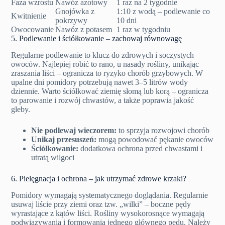
Faza wzrostu
Nawóz azotowy
1 raz na 2 tygodnie
Gnojówka z
1:10 z wodą – podlewanie co
Kwitnienie
pokrzywy
10 dni
Owocowanie
Nawóz z potasem
1 raz w tygodniu
5. Podlewanie i ściółkowanie – zachowaj równowagę
Regularne podlewanie to klucz do zdrowych i soczystych
owoców. Najlepiej robić to rano, u nasady rośliny, unikając
zraszania liści – ogranicza to ryzyko chorób grzybowych. W
upalne dni pomidory potrzebują nawet 3–5 litrów wody
dziennie. Warto ściółkować ziemię słomą lub korą – ogranicza
to parowanie i rozwój chwastów, a także poprawia jakość
gleby.
Nie podlewaj wieczorem:
to sprzyja rozwojowi chorób
Unikaj przesuszeń:
mogą powodować pękanie owoców
Ściółkowanie:
dodatkowa ochrona przed chwastami i
utratą wilgoci
6. Pielęgnacja i ochrona – jak utrzymać zdrowe krzaki?
Pomidory wymagają systematycznego doglądania. Regularnie
usuwaj liście przy ziemi oraz tzw. „wilki” – boczne pędy
wyrastające z kątów liści. Rośliny wysokorosnące wymagają
podwiązywania i formowania jednego głównego pędu. Należy