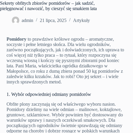
Sekrety obfitych zbiorów pomidorów – jak sadzić,
pielęgnować i nawozić, by cieszyć się smakiem lata
admin
21 lipca, 2025
Artykuły
Pomidory
to prawdziwe królowe ogrodu – aromatyczne,
soczyste i pełne letniego słońca. Dla wielu ogrodników,
zarówno początkujących, jak i doświadczonych, ich uprawa to
coś więcej niż tylko praca – to rytuał, który rozpoczyna się
wczesną wiosną i kończy się pysznymi zbiorami pod koniec
lata. Pani Maria, właścicielka ogródka działkowego w
Małopolsce, co roku z dumą zbiera ponad 50 kg pomidorów z
zaledwie kilku krzaków. Jak to robi? Oto jej sekret – i wiele
innych sprawdzonych metod.
1. Wybór odpowiedniej odmiany pomidorów
Obfite plony zaczynają się od właściwego wyboru nasion.
Pomidory dzielimy na wiele odmian – malinowe, koktajlowe,
gruntowe, szklarniowe. Wybór powinien być dostosowany do
warunków uprawy i naszych oczekiwań smakowych. Dla
początkujących ogrodników świetnie sprawdzają się odmiany
odporne na choroby i dobrze rosnące w polskich warunkach