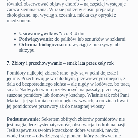
również obserwować objawy chorób – najczęściej występuje
zaraza ziemniaczana. W razie potrzeby stosuj preparaty
ekologiczne, np. wyciąg z czosnku, mleka czy opryski z
miedzianem.
Usuwanie „wilków”:
co 3–4 dni
Podwiązywanie:
do palików lub sznurków w szklarni
Ochrona biologiczna:
np. wyciągi z pokrzywy lub
skrzypu
7. Zbiory i przechowywanie – smak lata przez cały rok
Pomidory najlepiej zbierać rano, gdy są w pełni dojrzałe i
jędrne. Przechowuj je w chłodnym, przewiewnym miejscu, z
dala od bezpośredniego słońca – ale nigdy w lodówce, bo tracą
smak. Nadwyżki warto przetworzyć: na passaty, przeciery,
suszone pomidory lub domowy ketchup. Właśnie tak robi Pani
Maria – jej spiżarnia co roku pęka w szwach, a rodzina chwali
jej pomidorowe przetwory aż do następnej wiosny.
Podsumowanie:
Sekretem obfitych zbiorów pomidorów nie
jest magia, lecz systematyczność, obserwacja i odrobina pasji.
Jeśli zapewnisz swoim krzaczkom dobre warunki, nawóz,
wodę i serce – odwdzięczą się plonem, który zachwyci nie