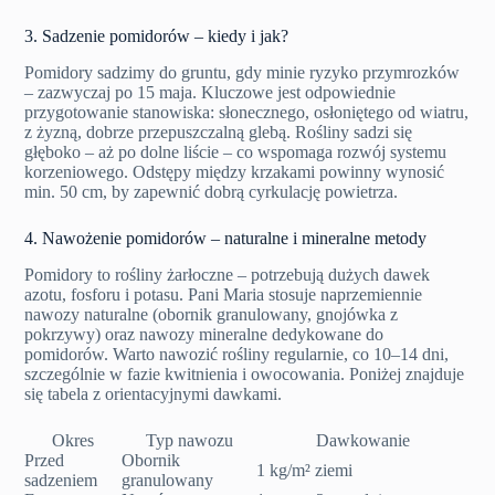
3. Sadzenie pomidorów – kiedy i jak?
Pomidory sadzimy do gruntu, gdy minie ryzyko przymrozków
– zazwyczaj po 15 maja. Kluczowe jest odpowiednie
przygotowanie stanowiska: słonecznego, osłoniętego od wiatru,
z żyzną, dobrze przepuszczalną glebą. Rośliny sadzi się
głęboko – aż po dolne liście – co wspomaga rozwój systemu
korzeniowego. Odstępy między krzakami powinny wynosić
min. 50 cm, by zapewnić dobrą cyrkulację powietrza.
4. Nawożenie pomidorów – naturalne i mineralne metody
Pomidory to rośliny żarłoczne – potrzebują dużych dawek
azotu, fosforu i potasu. Pani Maria stosuje naprzemiennie
nawozy naturalne (obornik granulowany, gnojówka z
pokrzywy) oraz nawozy mineralne dedykowane do
pomidorów. Warto nawozić rośliny regularnie, co 10–14 dni,
szczególnie w fazie kwitnienia i owocowania. Poniżej znajduje
się tabela z orientacyjnymi dawkami.
Okres
Typ nawozu
Dawkowanie
Przed
Obornik
1 kg/m² ziemi
sadzeniem
granulowany