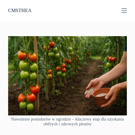
P
CMSTHEA
r
z
e
j
d
ź
d
o
t
r
e
ś
c
i
Nawożenie pomidorów w ogrodzie – kluczowy etap dla uzyskania
obfitych i zdrowych plonów