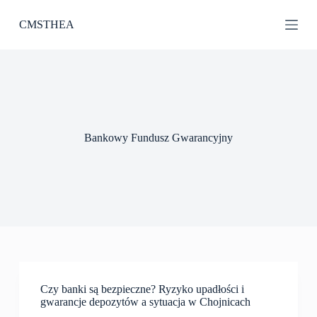
P
CMSTHEA
r
z
e
j
d
ź
d
o
t
Bankowy Fundusz Gwarancyjny
r
e
ś
c
i
Czy banki są bezpieczne? Ryzyko upadłości i
gwarancje depozytów a sytuacja w Chojnicach