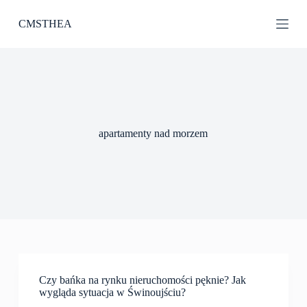
P
CMSTHEA
r
z
e
j
d
ź
d
o
t
apartamenty nad morzem
r
e
ś
c
i
Czy bańka na rynku nieruchomości pęknie? Jak
wygląda sytuacja w Świnoujściu?