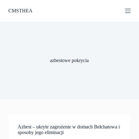
P
CMSTHEA
r
z
e
j
d
ź
d
o
t
azbestowe pokrycia
r
e
ś
c
i
Azbest – ukryte zagrożenie w domach Bełchatowa i
sposoby jego eliminacji