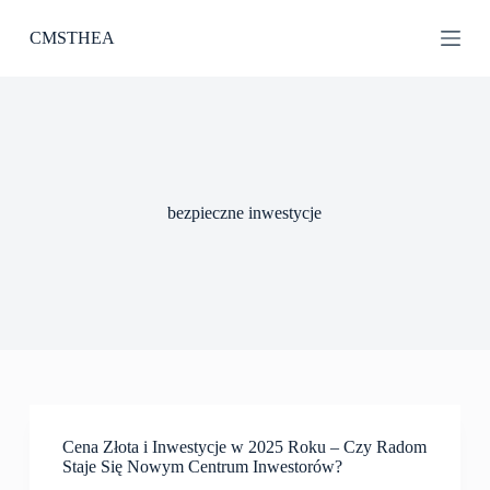
P
CMSTHEA
r
z
e
j
d
ź
d
o
t
bezpieczne inwestycje
r
e
ś
c
i
Cena Złota i Inwestycje w 2025 Roku – Czy Radom
Staje Się Nowym Centrum Inwestorów?