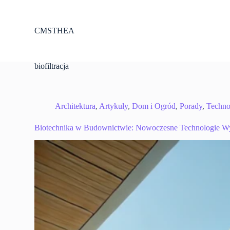
P
r
z
CMSTHEA
e
j
d
ź
biofiltracja
d
o
t
r
Architektura
,
Artykuły
,
Dom i Ogród
,
Porady
,
Techno
e
ś
Biotechnika w Budownictwie: Nowoczesne Technologie Wyk
c
i