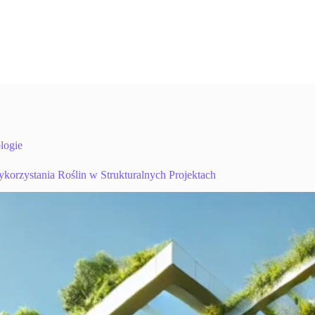
logie
orzystania Roślin w Strukturalnych Projektach