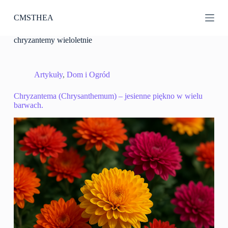
P
CMSTHEA
r
z
e
chryzantemy wieloletnie
j
d
ź
d
Artykuły
,
Dom i Ogród
o
t
Chryzantema (Chrysanthemum) – jesienne piękno w wielu
r
barwach.
e
ś
c
i