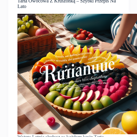
Tarta Owocowa Z Kruszonką – Szybki Przepis Na
Lato
Wstęp: Letnia słodycz w każdym kęsie Tarta