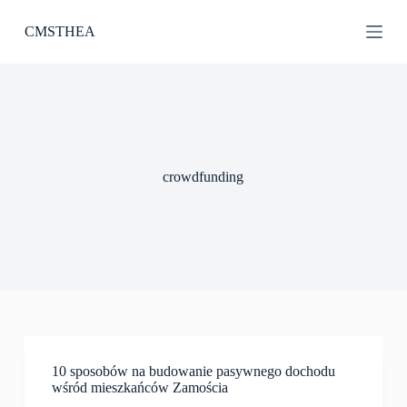
P
CMSTHEA
r
z
e
j
d
ź
d
o
t
crowdfunding
r
e
ś
c
i
10 sposobów na budowanie pasywnego dochodu
wśród mieszkańców Zamościa