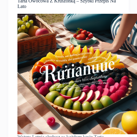
Tarta Owocowa Z Kruszonką – Szybki Przepis Na
Lato
Wstęp: Letnia słodycz w każdym kęsie Tarta