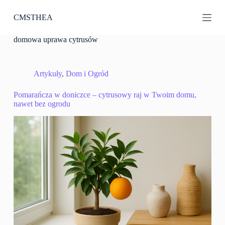
P
CMSTHEA
r
z
e
domowa uprawa cytrusów
j
d
ź
d
Artykuły
,
Dom i Ogród
o
t
Pomarańcza w doniczce – cytrusowy raj w Twoim domu,
r
nawet bez ogrodu
e
ś
c
i