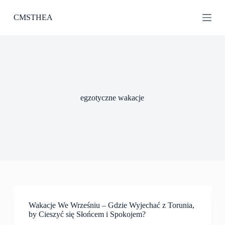
P
CMSTHEA
r
z
e
j
d
ź
d
o
t
egzotyczne wakacje
r
e
ś
c
i
Wakacje We Wrześniu – Gdzie Wyjechać z Torunia,
by Cieszyć się Słońcem i Spokojem?