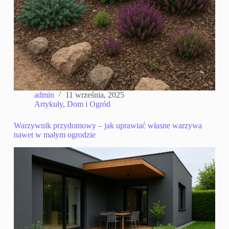
admin
11 września, 2025
Artykuły
,
Dom i Ogród
Warzywnik przydomowy – jak uprawiać własne warzywa
nawet w małym ogrodzie