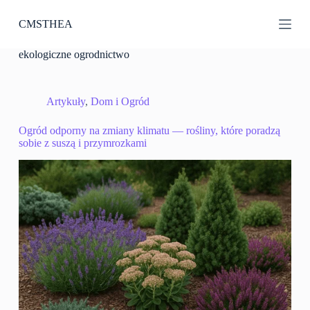
P
CMSTHEA
r
z
e
ekologiczne ogrodnictwo
j
d
ź
d
Artykuły
,
Dom i Ogród
o
t
Ogród odporny na zmiany klimatu — rośliny, które poradzą
r
sobie z suszą i przymrozkami
e
ś
c
i