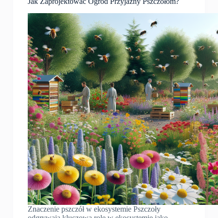
Jak Zaprojektować Ogród Przyjazny Pszczołom?
Znaczenie pszczół w ekosystemie Pszczoły
odgrywają kluczową rolę w ekosystemie jako