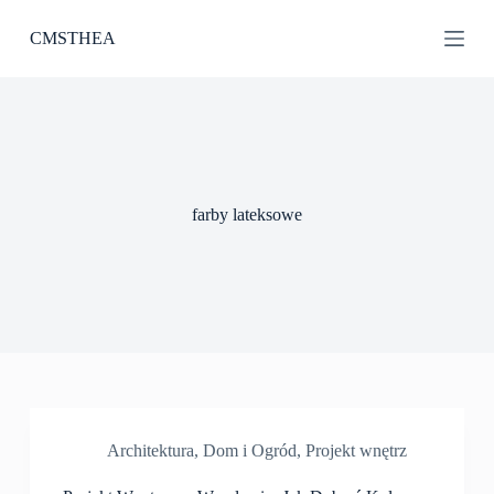
P
CMSTHEA
r
z
e
j
d
ź
d
o
t
farby lateksowe
r
e
ś
c
i
Architektura
,
Dom i Ogród
,
Projekt wnętrz