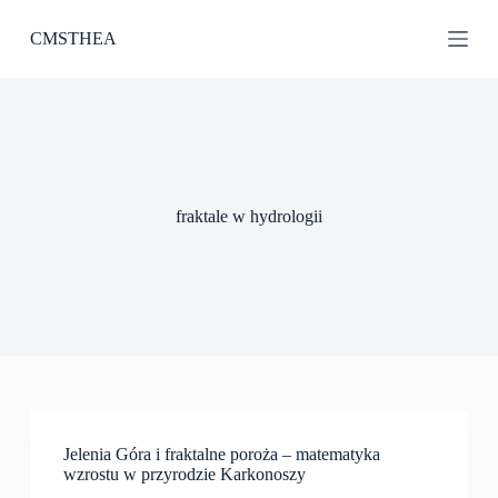
P
CMSTHEA
r
z
e
j
d
ź
d
o
t
fraktale w hydrologii
r
e
ś
c
i
Jelenia Góra i fraktalne poroża – matematyka
wzrostu w przyrodzie Karkonoszy