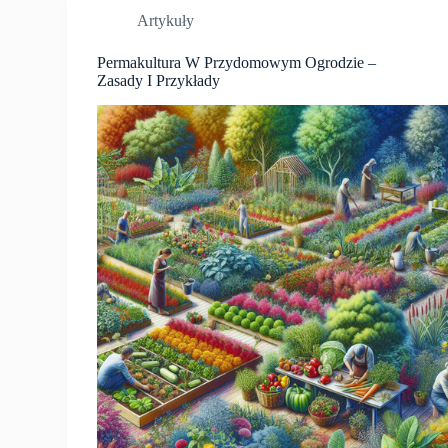
Artykuły
Permakultura W Przydomowym Ogrodzie –
Zasady I Przykłady