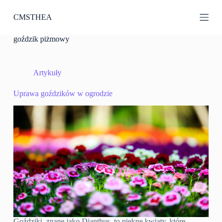
P
CMSTHEA
r
z
e
goździk piżmowy
j
d
ź
d
Artykuły
o
t
Uprawa goździków w ogrodzie
r
e
ś
c
i
Goździki, znane jako Dianthus, to piękne kwiaty, które