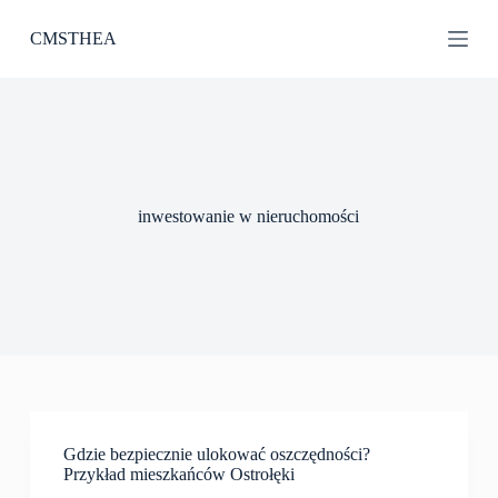
P
CMSTHEA
r
z
e
j
d
ź
d
o
t
inwestowanie w nieruchomości
r
e
ś
c
i
Gdzie bezpiecznie ulokować oszczędności?
Przykład mieszkańców Ostrołęki