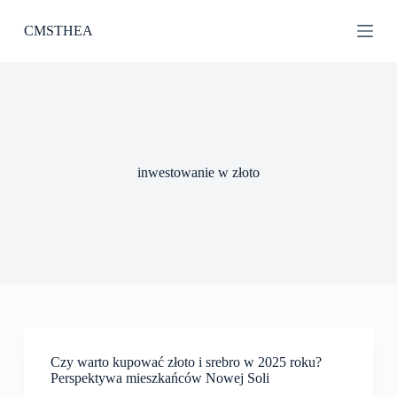
P
CMSTHEA
r
z
e
j
d
ź
d
o
t
inwestowanie w złoto
r
e
ś
c
i
Czy warto kupować złoto i srebro w 2025 roku?
Perspektywa mieszkańców Nowej Soli