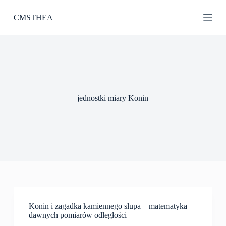
P
CMSTHEA
r
z
e
j
d
ź
d
o
t
jednostki miary Konin
r
e
ś
c
i
Konin i zagadka kamiennego słupa – matematyka
dawnych pomiarów odległości