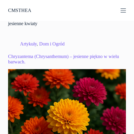
P
CMSTHEA
r
z
e
jesienne kwiaty
j
d
ź
d
Artykuły
,
Dom i Ogród
o
t
Chryzantema (Chrysanthemum) – jesienne piękno w wielu
r
barwach.
e
ś
c
i