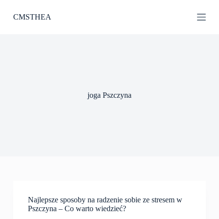
P
CMSTHEA
r
z
e
j
d
ź
d
o
t
joga Pszczyna
r
e
ś
c
i
Najlepsze sposoby na radzenie sobie ze stresem w
Pszczyna – Co warto wiedzieć?