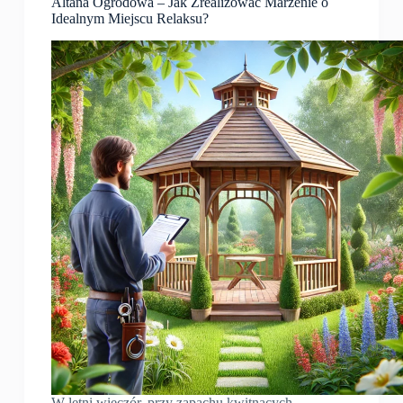
Altana Ogrodowa – Jak Zrealizować Marzenie o
Idealnym Miejscu Relaksu?
W letni wieczór, przy zapachu kwitnących