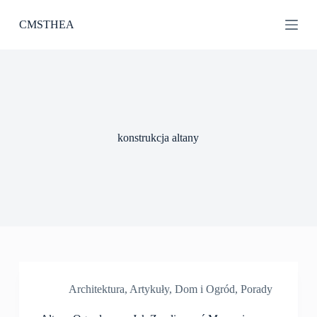
P
CMSTHEA
r
z
e
j
d
ź
d
o
t
konstrukcja altany
r
e
ś
c
i
Architektura
,
Artykuły
,
Dom i Ogród
,
Porady