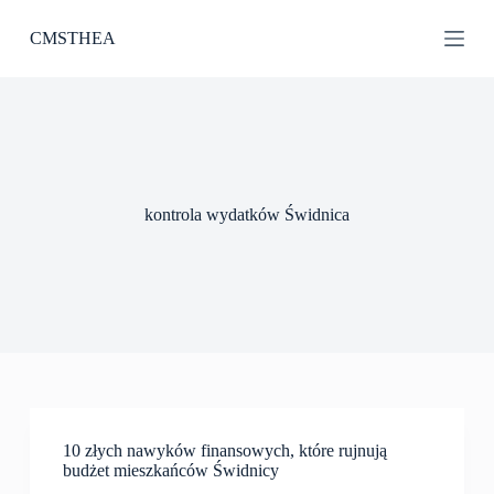
P
CMSTHEA
r
z
e
j
d
ź
d
o
t
kontrola wydatków Świdnica
r
e
ś
c
i
10 złych nawyków finansowych, które rujnują
budżet mieszkańców Świdnicy