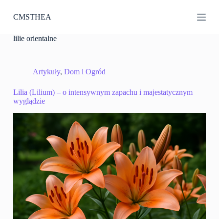
P
CMSTHEA
r
z
e
lilie orientalne
j
d
ź
d
Artykuły
,
Dom i Ogród
o
t
Lilia (Lilium) – o intensywnym zapachu i majestatycznym
r
wyglądzie
e
ś
c
i