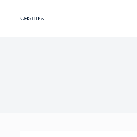
P
r
z
CMSTHEA
e
j
d
ź
d
o
t
r
e
ś
c
i