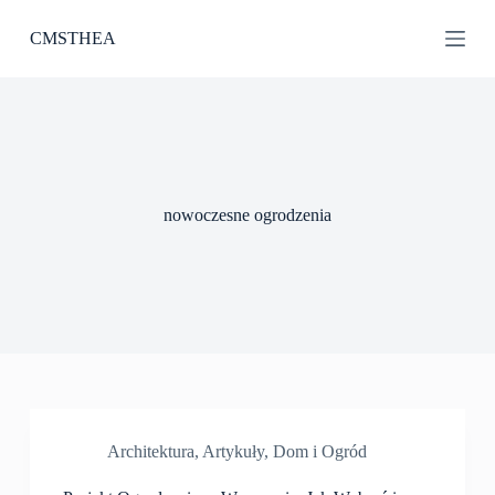
P
CMSTHEA
r
z
e
j
d
ź
d
o
t
nowoczesne ogrodzenia
r
e
ś
c
i
Architektura
,
Artykuły
,
Dom i Ogród