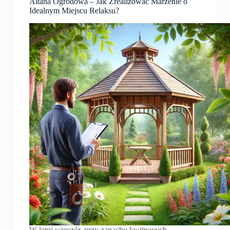
Altana Ogrodowa – Jak Zrealizować Marzenie o
Idealnym Miejscu Relaksu?
W letni wieczór, przy zapachu kwitnących