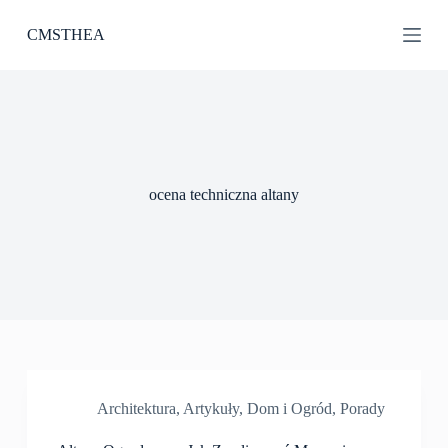
P
CMSTHEA
r
z
e
j
d
ź
d
o
t
ocena techniczna altany
r
e
ś
c
i
Architektura
,
Artykuły
,
Dom i Ogród
,
Porady