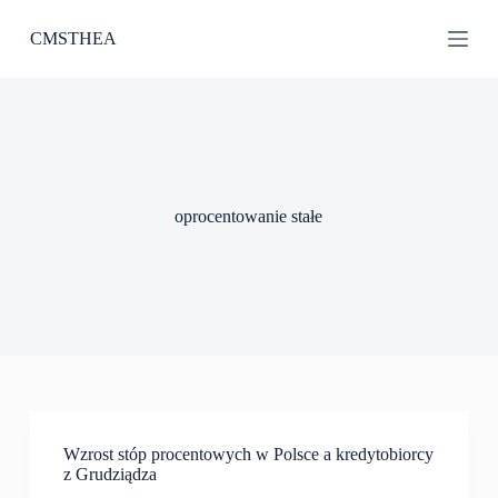
P
CMSTHEA
r
z
e
j
d
ź
d
o
t
oprocentowanie stałe
r
e
ś
c
i
Wzrost stóp procentowych w Polsce a kredytobiorcy
z Grudziądza