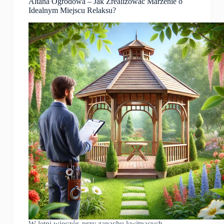
Altana Ogrodowa – Jak Zrealizować Marzenie o
Idealnym Miejscu Relaksu?
W letni wieczór, przy zapachu kwitnących