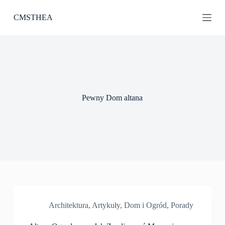
P
CMSTHEA
r
z
e
j
d
ź
d
o
t
Pewny Dom altana
r
e
ś
c
i
Architektura
,
Artykuły
,
Dom i Ogród
,
Porady