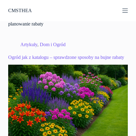
P
CMSTHEA
r
z
e
planowanie rabaty
j
d
ź
d
Artykuły
,
Dom i Ogród
o
t
Ogród jak z katalogu – sprawdzone sposoby na bujne rabaty
r
e
ś
c
i