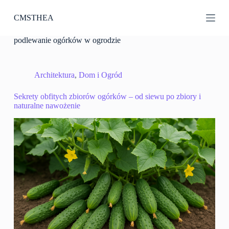
P
CMSTHEA
r
z
e
podlewanie ogórków w ogrodzie
j
d
ź
d
Architektura
,
Dom i Ogród
o
t
Sekrety obfitych zbiorów ogórków – od siewu po zbiory i
r
naturalne nawożenie
e
ś
c
i