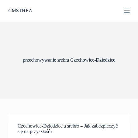
P
CMSTHEA
r
z
e
j
d
ź
d
o
t
przechowywanie srebra Czechowice-Dziedzice
r
e
ś
c
i
Czechowice-Dziedzice a srebro – Jak zabezpieczyć
się na przyszłość?