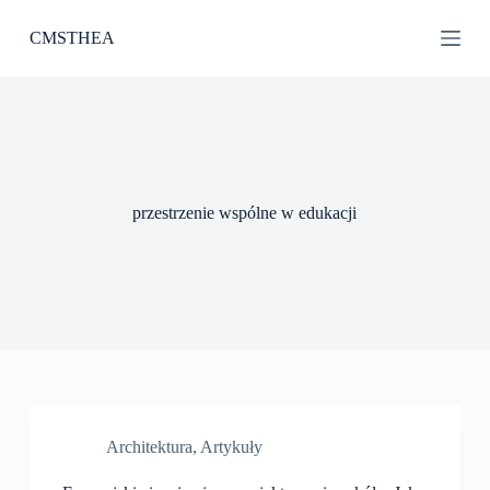
P
CMSTHEA
r
z
e
j
d
ź
d
o
t
przestrzenie wspólne w edukacji
r
e
ś
c
i
Architektura
,
Artykuły