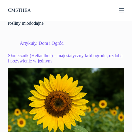
P
CMSTHEA
r
z
e
rośliny miododajne
j
d
ź
d
Artykuły
,
Dom i Ogród
o
t
Słonecznik (Helianthus) – majestatyczny król ogrodu, ozdoba
r
i pożywienie w jednym
e
ś
c
i