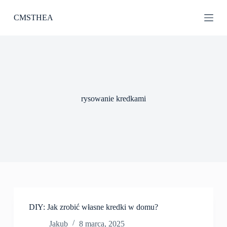
P
CMSTHEA
r
z
e
j
d
ź
d
o
t
rysowanie kredkami
r
e
ś
c
i
DIY: Jak zrobić własne kredki w domu?
Jakub
8 marca, 2025