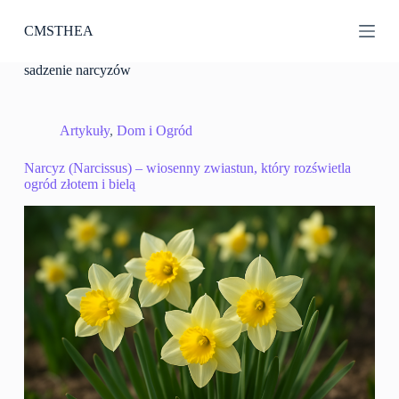
P
CMSTHEA
r
z
e
sadzenie narcyzów
j
d
ź
d
Artykuły
,
Dom i Ogród
o
t
Narcyz (Narcissus) – wiosenny zwiastun, który rozświetla
r
ogród złotem i bielą
e
ś
c
i