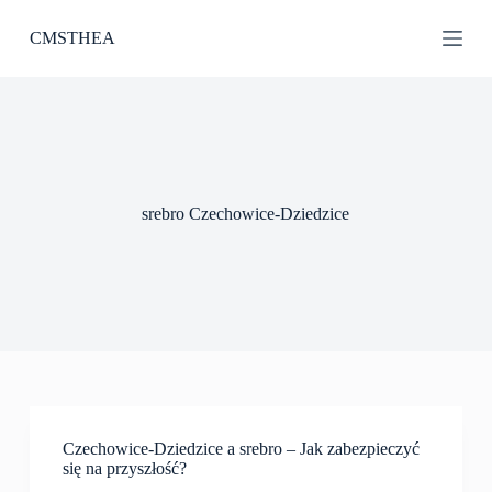
P
CMSTHEA
r
z
e
j
d
ź
d
o
t
srebro Czechowice-Dziedzice
r
e
ś
c
i
Czechowice-Dziedzice a srebro – Jak zabezpieczyć
się na przyszłość?