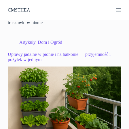
P
CMSTHEA
r
z
e
truskawki w pionie
j
d
ź
d
Artykuły
,
Dom i Ogród
o
t
Uprawy jadalne w pionie i na balkonie — przyjemność i
r
pożytek w jednym
e
ś
c
i