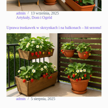
admin
13 września, 2025
Artykuły
,
Dom i Ogród
Uprawa truskawek w skrzynkach i na balkonach – hit sezonu!
admin
5 sierpnia, 2025