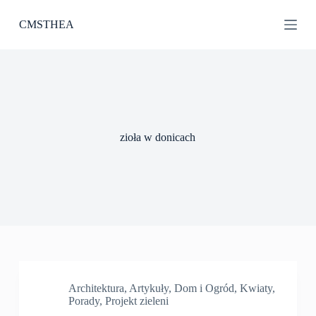
P
CMSTHEA
r
z
e
j
d
ź
d
o
t
zioła w donicach
r
e
ś
c
i
Architektura
,
Artykuły
,
Dom i Ogród
,
Kwiaty
,
Porady
,
Projekt zieleni