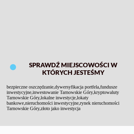
SPRAWDŹ MIEJSCOWOŚCI W
KTÓRYCH JESTEŚMY
bezpieczne oszczędzanie
,
dywersyfikacja portfela
,
fundusze
inwestycyjne
,
inwestowanie Tarnowskie Góry
,
kryptowaluty
Tarnowskie Góry
,
lokalne inwestycje
,
lokaty
bankowe
,
nieruchomości inwestycyjne
,
rynek nieruchomości
Tarnowskie Góry
,
złoto jako inwestycja