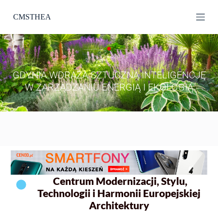
P
CMSTHEA
r
z
e
j
d
ź
d
GDYNIA WDRAŻA SZTUCZNĄ INTELIGENCJĘ
o
W ZARZĄDZANIU ENERGIĄ I EKOLOGIĄ
t
r
e
ś
c
i
Centrum Modernizacji, Stylu,
Technologii i Harmonii Europejskiej
Architektury