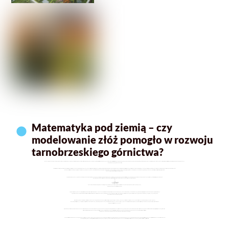
Matematyka pod ziemią – czy
modelowanie złóż pomogło w rozwoju
tarnobrzeskiego górnictwa?
Wydobycie surowców naturalnych to znacznie więcej niż kopanie w ziemi. Każda decyzja, każdy odwiert i każdy metr wydobytej rudy jest efektem matematycznych obliczeń. Tarnobrzeg, przez dziesięciolecia znany jako centrum eksploatacji siarki, stał się miejscem, w którym matematyczne modele geologiczne odegrały kluczową rolę w rozwoju górnictwa. Bez precyzyjnych analiz matematycznych trudno byłoby określić, gdzie znajdują się złoża, jakie mają rozmiary i jak efektywnie można je wydobyć.
Jak matematyka pomagała w odkrywaniu złóż?
Każde złoże surowca jest ukryte pod ziemią, a jego rozmieszczenie nie jest przypadkowe. Geolodzy, zanim rozpoczną wydobycie, wykorzystują metody statystyczne, aby przewidzieć, gdzie znajdują się największe nagromadzenia siarki. Kluczowym narzędziem w tej analizie jest interpolacja geostatystyczna, oparta na metodzie Kriginga – modelu probabilistycznym pozwalającym na przewidywanie składu skał na podstawie ograniczonej liczby próbek.
Modelowanie złóż siarki w Tarnobrzegu opierało się na analizie próbek geologicznych pobieranych z odwiertów. Matematyczne algorytmy analizowały skład chemiczny skał i przewidywały, w jakich miejscach znajdują się największe koncentracje surowca. To pozwalało na optymalizację procesu wydobycia, zmniejszając koszty i minimalizując straty materiału.
Równania opisujące stabilność złóż i bezpieczeństwo górników
Górnictwo to nie tylko wydobycie – to także konieczność zapewnienia bezpieczeństwa pracownikom. Kopalnie siarki w Tarnobrzegu miały skomplikowaną strukturę geologiczną, dlatego inżynierowie musieli stosować modele matematyczne do przewidywania, jak będą zachowywać się ściany wyrobisk i czy istnieje ryzyko ich zawalenia.
Jednym z kluczowych równań stosowanych w modelowaniu stabilności złóż było równanie Naviera-Cauchy’ego, opisujące naprężenia w skałach:
σ = E * ε
gdzie:
σ
– naprężenie w skale,
E
– moduł sprężystości skały,
– odkształcenie skały.
Równanie to pozwalało inżynierom przewidywać, które fragmenty wyrobiska mogą ulec osłabieniu i gdzie należy zastosować dodatkowe zabezpieczenia, np. wzmocnienia lub podpory.
Matematyka w planowaniu infrastruktury górniczej
Eksploatacja złóż wymagała budowy rozległej infrastruktury, w tym tuneli, szybów i systemów transportowych. Planowanie ich rozmieszczenia również opierało się na modelach matematycznych. Sieć wyrobisk podziemnych można traktować jako graf, w którym węzłami są skrzyżowania tuneli, a krawędziami – drogi transportu surowca.
Optymalizacja układu wyrobisk pozwalała na zmniejszenie kosztów transportu i efektywne zarządzanie ruchem w kopalni. Matematyka pomagała także w analizie wentylacji – przepływ powietrza w tunelach górniczych jest modelowany przy użyciu równań różniczkowych opisujących dynamikę płynów.
Nowoczesne modele komputerowe w górnictwie
Współczesne górnictwo coraz częściej wykorzystuje zaawansowane technologie, takie jak modelowanie 3D i sztuczna inteligencja. W Tarnobrzegu, choć tradycyjne wydobycie siarki zakończyło się, naukowcy nadal analizują dawną eksploatację przy użyciu cyfrowych symulacji.
Jednym z najczęściej stosowanych narzędzi w geologii jest metoda elementów skończonych (MES), która pozwala na numeryczne rozwiązanie skomplikowanych równań opisujących zachowanie skał. Dzięki niej można przewidywać, jak zmienią się struktury geologiczne pod wpływem dalszych działań człowieka.
Matematyka i przyszłość dawnych kopalń
Dzięki matematyce możliwe było nie tylko efektywne wydobycie siarki, ale także planowanie rekultywacji terenów pogórniczych. Modele hydrologiczne pozwalają przewidzieć, jak będą się zmieniać wody gruntowe po zakończeniu eksploatacji, a analizy ekosystemów pomagają w doborze roślinności, która najlepiej przystosuje się do nowego środowiska.
Dziś Tarnobrzeg zmienia swoje oblicze – dawniej kopalnie, dziś tereny rekreacyjne i zbiorniki wodne. Ale nawet w tej transformacji matematyka odgrywa kluczową rolę, pomagając planować nowe inwestycje i zarządzać przestrzenią.
Podsumowanie – czy modelowanie matematyczne było kluczem do sukcesu górnictwa w Tarnobrzegu?
Odpowiedź brzmi: tak. Bez matematycznych modeli geologicznych, statystycznych i fizycznych trudno byłoby efektywnie odkrywać i eksploatować złoża siarki w Tarnobrzegu. Matematyka pomogła nie tylko w samym wydobyciu, ale także w zabezpieczaniu tuneli, optymalizacji infrastruktury i planowaniu przyszłości miasta po zakończeniu działalności kopalni.
Tarnobrzeg to miejsce, gdzie nauka i przemysł przez lata współdziałały, a matematyczne podejście do górnictwa pozwoliło na rozwój całego regionu. Choć kopalnie siarki przeszły do historii, matematyka nadal pomaga zrozumieć i kształtować przyszłość miasta.