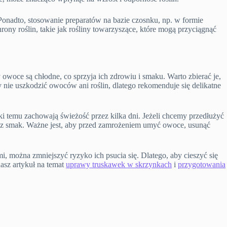
onadto, stosowanie preparatów na bazie czosnku, np. w formie
ny roślin, takie jak rośliny towarzyszące, które mogą przyciągnąć
owoce są chłodne, co sprzyja ich zdrowiu i smaku. Warto zbierać je,
y nie uszkodzić owoców ani roślin, dlatego rekomenduje się delikatne
 temu zachowają świeżość przez kilka dni. Jeżeli chcemy przedłużyć
raz smak. Ważne jest, aby przed zamrożeniem umyć owoce, usunąć
można zmniejszyć ryzyko ich psucia się. Dlatego, aby cieszyć się
asz artykuł na temat
uprawy truskawek w skrzynkach
i
przygotowania