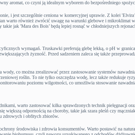
ywny aromat, co czyni ją idealnym wyborem do bezpośredniego spożyc
ie, i jest szczególnie ceniona w komercyjnej uprawie. Z kolei 'Elvir
an warto również zwrócić uwagę na warunki glebowe i mikroklimat w 
takie jak 'Mara des Bois’ będą lepiej rosnąć w chłodniejszych rejonac
ecyficznych wymagań. Truskawki preferują glebę lekką, o pH w granic
iększających żyzność. Przed sadzeniem zaleca się także przeprowadze
ia wody, co można zrealizować przez zastosowanie systemów nawadnia
korzeniowej roślin. To nie tylko oszczędza wodę, lecz także reduku
itorowaniu poziomu wilgotności, co umożliwia stosowanie nawadniani
dnikami, warto zastosować kilka sprawdzonych technik pielęgnacji o
się większą odpornością na choroby, takie jak szara pleśń czy mącznia
 zdrowych i obfitych zbiorów.
e ochrony środowiska i zdrowia konsumentów. Warto postawić na natura
tosowanie biohumusu, czyli nawozu uzyskiwanego z odchodów dżdżownic