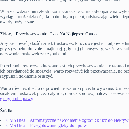
W przeciwdziałaniu szkodnikom, skuteczne są metody oparte na wykorz
wyciągu, może działać jako naturalny repelent, odstraszając wiele ni
owady pożyteczne.
Zbiory i Przechowywanie: Czas Na Najlepsze Owoce
Aby zachować jakość i smak truskawek, kluczowe jest ich odpowiednie 
gdy są w pełni dojrzałe – najlepiej, gdy mają intensywny, właściwy k
odrywanie truskawek ze szypułkami.
Po zebraniu owoców, kluczowe jest ich przechowywanie. Truskawki na
ich przydatność do spożycia, warto rozważyć ich przetwarzanie, na 
szypułki i dokładnie osuszyć.
Warto również dbać o odpowiednie warunki przechowywania. Umieszcz
smakiem truskawek przez cały rok, oprócz zbiorów, należy stosować 
gleby pod uprawy
.
Źródła
CMSThea – Automatyczne nawodnienie ogrodu: klucz do efektywne
CMSThea – Przygotowanie gleby do upraw