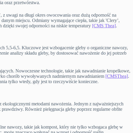
ia oraz przetwórstwa.
a’, z uwagi na długi okres owocowania oraz dużą odporność na
danym miejscu. Odmiany wymagające ciepła, takie jak 'Clery’,
h dzięki swojej odporności na niskie temperatury
[CMS Thea]
.
ach 5,5-6,5. Kluczowe jest wzbogacenie gleby o organiczne nawozy,
nie analizy składu gleby, by dostosować nawożenie do jej potrzeb
jących. Nowoczesne technologie, takie jak nawadnianie kropelkowe,
je ryzyko chorób wywoływanych nadmiernym nawadnianiem
[CMSThea]
.
a tylko wtedy, gdy jest to rzeczywiście konieczne.
raz ekologicznymi metodami nawożenia. Jednym z najważniejszych
k prawdziwy. Również pielęgnacja gleby poprzez regularne obfite
lne nawozy, takie jak kompost, który nie tylko wzbogaca glebę w
, może znacząco wpłynąć na wzrost i odporność roślin.