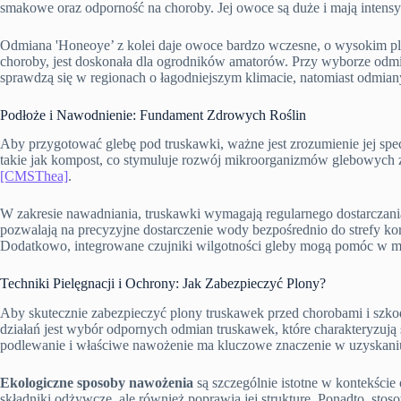
smakowe oraz odporność na choroby. Jej owoce są duże i mają intens
Odmiana 'Honeoye’ z kolei daje owoce bardzo wczesne, o wysokim plon
choroby, jest doskonała dla ogrodników amatorów. Przy wyborze odmi
sprawdzą się w regionach o łagodniejszym klimacie, natomiast odmiany 
Podłoże i Nawodnienie: Fundament Zdrowych Roślin
Aby przygotować glebę pod truskawki, ważne jest zrozumienie jej sp
takie jak kompost, co stymuluje rozwój mikroorganizmów glebowych zw
[CMSThea]
.
W zakresie nawadniania, truskawki wymagają regularnego dostarczan
pozwalają na precyzyjne dostarczenie wody bezpośrednio do strefy 
Dodatkowo, integrowane czujniki wilgotności gleby mogą pomóc w mon
Techniki Pielęgnacji i Ochrony: Jak Zabezpieczyć Plony?
Aby skutecznie zabezpieczyć plony truskawek przed chorobami i szko
działań jest wybór odpornych odmian truskawek, które charakteryzują 
podlewanie i właściwe nawożenie ma kluczowe znaczenie w uzyskaniu
Ekologiczne sposoby nawożenia
są szczególnie istotne w kontekści
składniki odżywcze, ale również poprawia jej strukturę. Ponadto, s