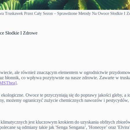
wa Truskawek Przez Cały Sezon – Sprawdzone Metody Na Owoce Słodkie I Z
e Słodkie I Zdrowe
świecie, ale również znaczącym elementem w ogrodnictwie przydomowy
raz błonnik, co wpływa pozytywnie na nasze zdrowie. Zawarte w tru
MSThea]
.
ologiczne. Owoce te przyczyniają się do poprawy jakości gleby, a ic
ny, możemy ograniczyć zużycie chemicznych nawozów i pestycydów,
matycznych jest kluczowym krokiem do uzyskania obfitych zbiorów. I
polecane są odmiany takie jak 'Senga Sengana’, 'Honeoye’ oraz 'Elvira