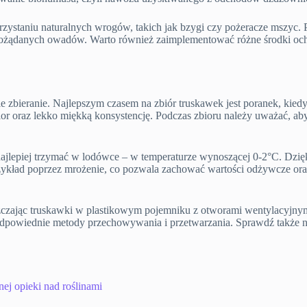
ystaniu naturalnych wrogów, takich jak bzygi czy pożeracze mszyc. P
epożądanych owadów. Warto również zaimplementować różne środki ochro
zbieranie. Najlepszym czasem na zbiór truskawek jest poranek, kiedy 
olor oraz lekko miękką konsystencję. Podczas zbioru należy uważać, ab
jlepiej trzymać w lodówce – w temperaturze wynoszącej 0-2°C. Dzięki
przykład poprzez mrożenie, co pozwala zachować wartości odżywcze o
ając truskawki w plastikowym pojemniku z otworami wentylacyjnymi, 
odpowiednie metody przechowywania i przetwarzania. Sprawdź także n
j opieki nad roślinami