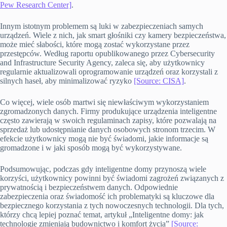
Pew Research Center]
.
Innym istotnym problemem są luki w zabezpieczeniach samych
urządzeń. Wiele z nich, jak smart głośniki czy kamery bezpieczeństwa,
może mieć słabości, które mogą zostać wykorzystane przez
przestępców. Według raportu opublikowanego przez Cybersecurity
and Infrastructure Security Agency, zaleca się, aby użytkownicy
regularnie aktualizowali oprogramowanie urządzeń oraz korzystali z
silnych haseł, aby minimalizować ryzyko
[Source: CISA]
.
Co więcej, wiele osób martwi się niewłaściwym wykorzystaniem
zgromadzonych danych. Firmy produkujące urządzenia inteligentne
często zawierają w swoich regulaminach zapisy, które pozwalają na
sprzedaż lub udostępnianie danych osobowych stronom trzecim. W
efekcie użytkownicy mogą nie być świadomi, jakie informacje są
gromadzone i w jaki sposób mogą być wykorzystywane.
Podsumowując, podczas gdy inteligentne domy przynoszą wiele
korzyści, użytkownicy powinni być świadomi zagrożeń związanych z
prywatnością i bezpieczeństwem danych. Odpowiednie
zabezpieczenia oraz świadomość ich problematyki są kluczowe dla
bezpiecznego korzystania z tych nowoczesnych technologii. Dla tych,
którzy chcą lepiej poznać temat, artykuł „Inteligentne domy: jak
technologie zmieniają budownictwo i komfort życia”
[Source: