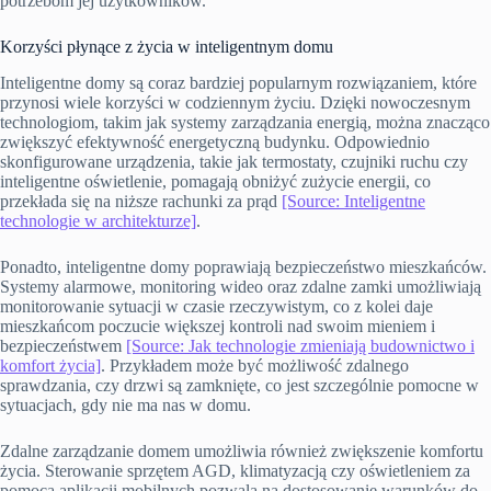
potrzebom jej użytkowników.
Korzyści płynące z życia w inteligentnym domu
Inteligentne domy są coraz bardziej popularnym rozwiązaniem, które
przynosi wiele korzyści w codziennym życiu. Dzięki nowoczesnym
technologiom, takim jak systemy zarządzania energią, można znacząco
zwiększyć efektywność energetyczną budynku. Odpowiednio
skonfigurowane urządzenia, takie jak termostaty, czujniki ruchu czy
inteligentne oświetlenie, pomagają obniżyć zużycie energii, co
przekłada się na niższe rachunki za prąd
[Source: Inteligentne
technologie w architekturze]
.
Ponadto, inteligentne domy poprawiają bezpieczeństwo mieszkańców.
Systemy alarmowe, monitoring wideo oraz zdalne zamki umożliwiają
monitorowanie sytuacji w czasie rzeczywistym, co z kolei daje
mieszkańcom poczucie większej kontroli nad swoim mieniem i
bezpieczeństwem
[Source: Jak technologie zmieniają budownictwo i
komfort życia]
. Przykładem może być możliwość zdalnego
sprawdzania, czy drzwi są zamknięte, co jest szczególnie pomocne w
sytuacjach, gdy nie ma nas w domu.
Zdalne zarządzanie domem umożliwia również zwiększenie komfortu
życia. Sterowanie sprzętem AGD, klimatyzacją czy oświetleniem za
pomocą aplikacji mobilnych pozwala na dostosowanie warunków do