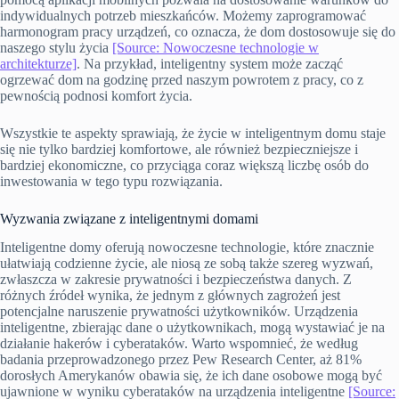
indywidualnych potrzeb mieszkańców. Możemy zaprogramować
harmonogram pracy urządzeń, co oznacza, że dom dostosowuje się do
naszego stylu życia
[Source: Nowoczesne technologie w
architekturze]
. Na przykład, inteligentny system może zacząć
ogrzewać dom na godzinę przed naszym powrotem z pracy, co z
pewnością podnosi komfort życia.
Wszystkie te aspekty sprawiają, że życie w inteligentnym domu staje
się nie tylko bardziej komfortowe, ale również bezpieczniejsze i
bardziej ekonomiczne, co przyciąga coraz większą liczbę osób do
inwestowania w tego typu rozwiązania.
Wyzwania związane z inteligentnymi domami
Inteligentne domy oferują nowoczesne technologie, które znacznie
ułatwiają codzienne życie, ale niosą ze sobą także szereg wyzwań,
zwłaszcza w zakresie prywatności i bezpieczeństwa danych. Z
różnych źródeł wynika, że jednym z głównych zagrożeń jest
potencjalne naruszenie prywatności użytkowników. Urządzenia
inteligentne, zbierając dane o użytkownikach, mogą wystawiać je na
działanie hakerów i cyberataków. Warto wspomnieć, że według
badania przeprowadzonego przez Pew Research Center, aż 81%
dorosłych Amerykanów obawia się, że ich dane osobowe mogą być
ujawnione w wyniku cyberataków na urządzenia inteligentne
[Source: