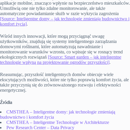
aplikacje mobilne, znacząco wpłynie na bezpieczeństwo mieszkańców.
Umożliwią one nie tylko zdalne monitorowanie, ale także
automatyczne powiadamianie służb w razie wykrycia zagrożenia
[Source: Inteligentne domy – jak technologie zmieniają budownictwo i
komfort życia]
.
Wśród innych innowacji, które mogą przyciągnąć uwagę
użytkowników, znajdują się systemy inteligentnego zarządzania
domowymi roślinami, które automatyzują nawadnianie i
monitorowanie warunków wzrostu, co wpisuje się w rosnący trend
ekologicznych rozwiązań
[Source: Smart garden – jak inteligentne
technologie wpłyną na projektowanie ogrodów przyszłości]
.
Reasumując, przyszłość inteligentnych domów obiecuje wiele
ekscytujących możliwości, które nie tylko poprawią komfort życia, ale
także przyczynią się do zrównoważonego rozwoju i efektywności
energetycznej.
Źródła
CMSTHEA – Inteligentne domy: jak technologie zmieniają
budownictwo i komfort życia
CMSTHEA – Inteligentne Technologie w Architekturze
Pew Research Center – Data Privacy