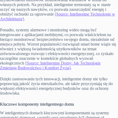
własnych potrzeb. Na przykład, inteligentne termostaty są w stanie
uczyć się naszych nawyków, co pozwala zaoszczędzić energię i
obniżyć rachunki za ogrzewanie
[Source: Inteligentne Technologie w
Architekturze]
.
Ponadto, systemy alarmowe i monitoring wideo mogą być
integrowane z aplikacjami mobilnymi, co pozwala właścicielom na
bieżąco monitorować bezpieczeństwo swojego domu, niezależnie od
miejsca pobytu. Wzrost popularności rozwiązań smart home wiąże się
również z większą świadomością użytkowników na temat
zrównoważonego rozwoju i efektywności energetycznej, co zyskało
szczególne znaczenie w kontekście globalnych wyzwań
ekologicznych
[Source: Inteligentne Domy: Jak Technologie
Zmieniają Budownictwo i Komfort Życia]
.
Dzięki zastosowaniu tych innowacji, inteligentne domy nie tylko
poprawiają jakość życia mieszkańców, ale także przyczyniają się do
większej efektywności energetycznej budynków oraz do ochrony
środowiska.
Kluczowe komponenty inteligentnego domu
W inteligentnych domach kluczowymi komponentami są systemy
automatyki domowej, czujniki oraz urządzenia IoT (Internet of