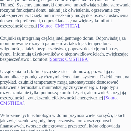
Things). Systemy automatyki domowej umożliwiają zdalne sterowanie
różnymi funkcjami domu, takimi jak oświetlenie, ogrzewanie czy
zabezpieczenia. Dzięki nim mieszkańcy mogą dostosować ustawienia
do swoich preferencji, co przekłada się na większy komfort i
oszczędność energii
[Source: CMSTHEA]
.
Czujniki są integralną częścią inteligentnego domu. Odpowiadają za
monitorowanie różnych parametrów, takich jak temperatura,
wilgotność, a także bezpieczeństwo, poprzez detekcję ruchu czy
dymu. Informują użytkowników o nieprawidłowościach, zwiększając
bezpieczeństwo i komfort
[Source: CMSTHEA]
.
Urządzenia IoT, które łączą się z siecią domową, pozwalają na
komunikację pomiędzy różnymi elementami systemu. Dzięki temu, na
przykład, czujniki temperatury mogą automatycznie dostosować
ustawienia termostatu, minimalizując zużycie energii. Tego typu
rozwiązania nie tylko podnoszą komfort życia, ale również sprzyjają
oszczędności i zwiększeniu efektywności energetycznej
[Source:
CMSTHEA]
.
Wdrożenie tych technologii w domu przynosi wiele korzyści, takich
jak zwiększenie wygody, bezpieczeństwa oraz oszczędności
finansowych, tworząc zintegrowaną przestrzeń, która odpowiada